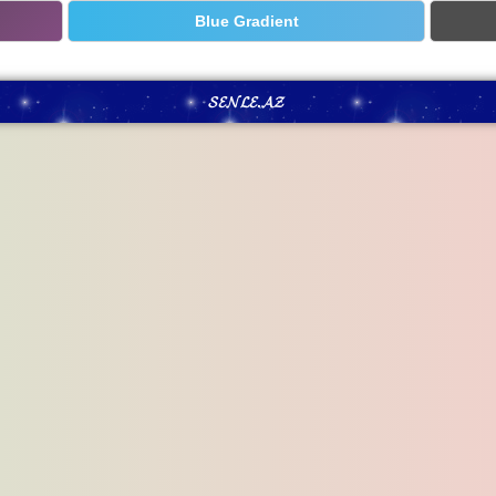
Blue Gradient
𝓢𝓔𝓝𝓛𝓔.𝓐𝓩