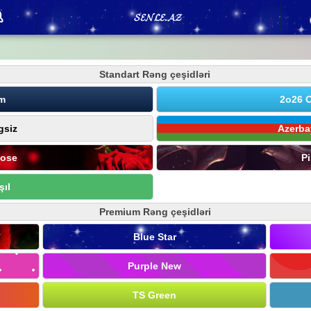
𝓢𝓔𝓝𝓛𝓔.𝓐𝓩
Standart Rəng çeşidləri
m
2o26 O
siz
Azerba
Rose
P
şıl
Premium Rəng çeşidləri
Blue Star
Purple New
TS Green