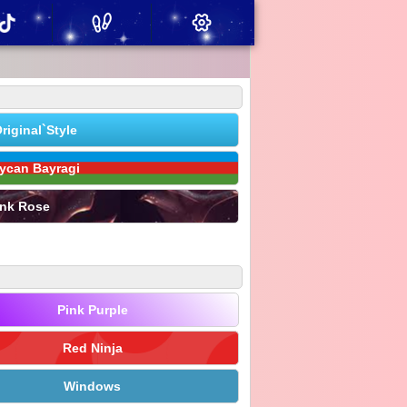
riginal`Style
ycan Bayragi
ink Rose
Pink Purple
Red Ninja
Windows