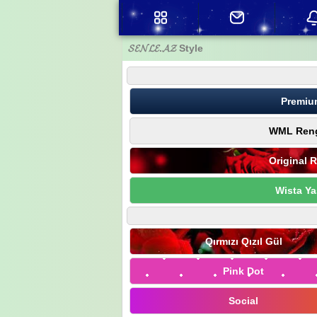
𝓢𝓔𝓝𝓛𝓔.𝓐𝓩 Style
Premiu
WML Reng
Original 
Wista Ya
Qırmızı Qızıl Gül
Pink Dot
Social