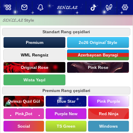
𝓢𝓔𝓝𝓛𝓔.𝓐𝓩
𝓢𝓔𝓝𝓛𝓔.𝓐𝓩 Style
Standart Rəng çeşidləri
Premium
2o26 Original`Style
WML Rengsiz
Azerbaycan Bayragi
Original Rose
Pink Rose
Wista Yaşıl
Premium Rəng çeşidləri
Qırmızı Qızıl Gül
Blue Star
Pink Purple
Pink Dot
Purple New
Red Ninja
Social
TS Green
Windows