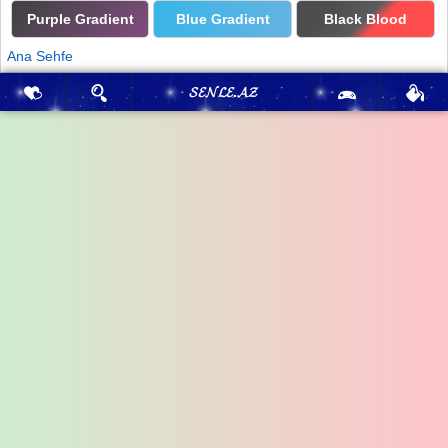
Purple Gradient
Blue Gradient
Black Blood
Ana Sehfe
𝓢𝓔𝓝𝓛𝓔.𝓐𝓩