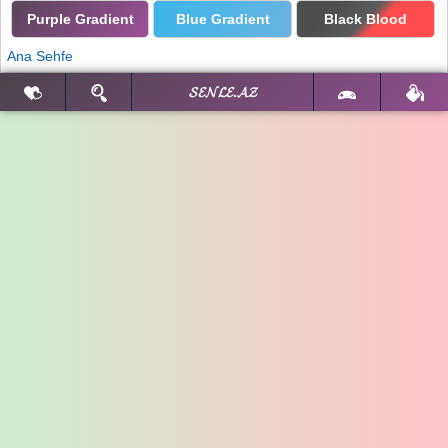
Purple Gradient
Blue Gradient
Black Blood
Ana Sehfe
𝓢𝓔𝓝𝓛𝓔.𝓐𝓩