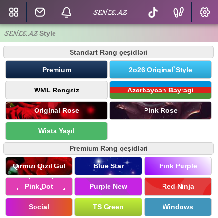
𝓢𝓔𝓝𝓛𝓔.𝓐𝓩
𝓢𝓔𝓝𝓛𝓔.𝓐𝓩 Style
Standart Rəng çeşidləri
Premium
2o26 Original`Style
WML Rengsiz
Azerbaycan Bayragi
Original Rose
Pink Rose
Wista Yaşıl
Premium Rəng çeşidləri
Qırmızı Qızıl Gül
Blue Star
Pink Purple
Pink Dot
Purple New
Red Ninja
Social
TS Green
Windows